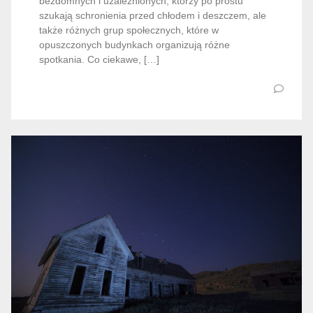
bezdomnych i uzależnionych, którzy po prostu
szukają schronienia przed chłodem i deszczem, ale
także różnych grup społecznych, które w
opuszczonych budynkach organizują różne
spotkania. Co ciekawe, […]