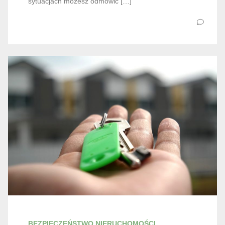
sytuacjach możesz odmówić […]
BEZPIECZEŃSTWO NIERUCHOMOŚCI