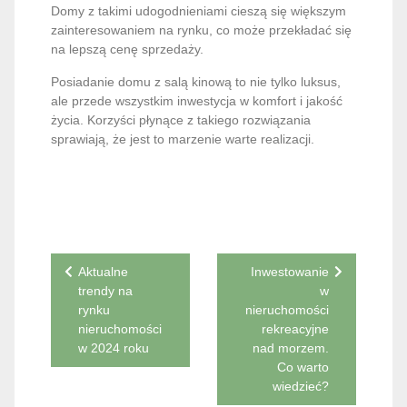
Domy z takimi udogodnieniami cieszą się większym
zainteresowaniem na rynku, co może przekładać się
na lepszą cenę sprzedaży.
Posiadanie domu z salą kinową to nie tylko luksus,
ale przede wszystkim inwestycja w komfort i jakość
życia. Korzyści płynące z takiego rozwiązania
sprawiają, że jest to marzenie warte realizacji.
Nawigacja
Aktualne
Inwestowanie
trendy na
w
wpisu
rynku
nieruchomości
nieruchomości
rekreacyjne
w 2024 roku
nad morzem.
Co warto
wiedzieć?